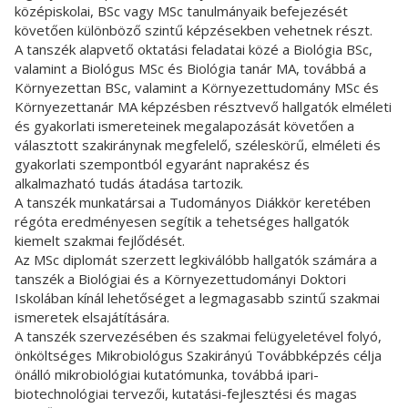
középiskolai, BSc vagy MSc tanulmányaik befejezését
követően különböző szintű képzésekben vehetnek részt.
A tanszék alapvető oktatási feladatai közé a Biológia BSc,
valamint a Biológus MSc és Biológia tanár MA, továbbá a
Környezettan BSc, valamint a Környezettudomány MSc és
Környezettanár MA képzésben résztvevő hallgatók elméleti
és gyakorlati ismereteinek megalapozását követően a
választott szakiránynak megfelelő, széleskörű, elméleti és
gyakorlati szempontból egyaránt naprakész és
alkalmazható tudás átadása tartozik.
A tanszék munkatársai a Tudományos Diákkör keretében
régóta eredményesen segítik a tehetséges hallgatók
kiemelt szakmai fejlődését.
Az MSc diplomát szerzett legkiválóbb hallgatók számára a
tanszék a Biológiai és a Környezettudományi Doktori
Iskolában kínál lehetőséget a legmagasabb szintű szakmai
ismeretek elsajátítására.
A tanszék szervezésében és szakmai felügyeletével folyó,
önköltséges Mikrobiológus Szakirányú Továbbképzés célja
önálló mikrobiológiai kutatómunka, továbbá ipari-
biotechnológiai tervezői, kutatási-fejlesztési és magas