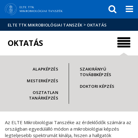
Események
ELTE a
Hírek
sajtóban
>
ELTE TTK MIKROBIOLÓGIAI TANSZÉK
OKTATÁS
OKTATÁS
ALAPKÉPZÉS
SZAKIRÁNYÚ
TOVÁBBKÉPZÉS
MESTERKÉPZÉS
DOKTORI KÉPZÉS
OSZTATLAN
TANÁRKÉPZÉS
Az ELTE Mikrobiológiai Tanszéke az érdeklődők számára az
országban egyedülálló módon a mikrobiológiai képzés
legteljesebb spektrumát kínálja, hiszen a hallgatók