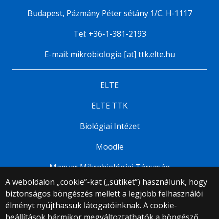
Budapest, Pázmány Péter sétány 1/C. H-1117
Tel: +36-1-381-2193
E-mail: mikrobiologia [at] ttk.elte.hu
ELTE
ELTE TTK
Biológiai Intézet
Moodle
Magyar Mikrobiológiai Társaság
A weboldalon „cookie”-kat („sütiket”) használunk, hogy
biztonságos böngészés mellett a legjobb felhasználói
© 2025 Eötvös Loránd Tudományegyetem
élményt nyújthassuk látogatóinknak. A cookie-
Minden jog fenntartva.
beállítások bármikor megváltoztathatók a böngésző
1053 Budapest, Egyetem tér 1–3.