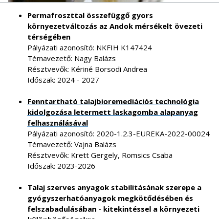
Permafroszttal összefüggő gyors
környezetváltozás az Andok mérsékelt övezeti
térségében
Pályázati azonosító: NKFIH K147424
Témavezető: Nagy Balázs
Résztvevők: Kériné Borsodi Andrea
Időszak: 2024 - 2027
Fenntartható talajbioremediációs technológia
kidolgozása letermett laskagomba alapanyag
felhasználásával
Pályázati azonosító: 2020-1.2.3-EUREKA-2022-00024
Témavezető: Vajna Balázs
Résztvevők: Krett Gergely, Romsics Csaba
Időszak: 2023-2026
Talaj szerves anyagok stabilitásának szerepe a
gyógyszerhatóanyagok megkötődésében és
felszabadulásában - kitekintéssel a környezeti