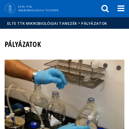
Események
ELTE a
Hírek
sajtóban
>
ELTE TTK MIKROBIOLÓGIAI TANSZÉK
PÁLYÁZATOK
PÁLYÁZATOK