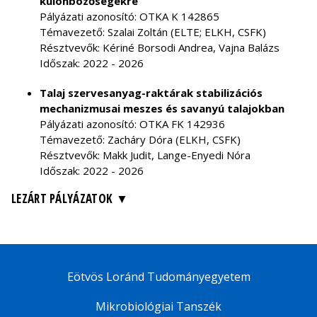
különbözőségekre
Pályázati azonosító: OTKA K 142865
Témavezető: Szalai Zoltán (ELTE; ELKH, CSFK)
Résztvevők: Kériné Borsodi Andrea, Vajna Balázs
Időszak: 2022 - 2026
Talaj szervesanyag-raktárak stabilizációs
mechanizmusai meszes és savanyú talajokban
Pályázati azonosító: OTKA FK 142936
Témavezető: Zacháry Dóra (ELKH, CSFK)
Résztvevők: Makk Judit, Lange-Enyedi Nóra
Időszak: 2022 - 2026
LEZÁRT PÁLYÁZATOK
Eötvös Loránd Tudományegyetem
Mikrobiológiai Tanszék